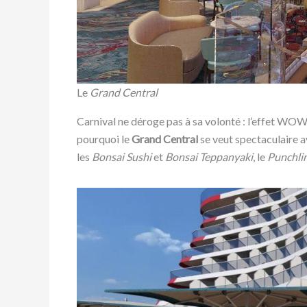
Le
Grand Central
Carnival ne déroge pas à sa volonté : l’effet WOW 
pourquoi le
Grand Central
se veut spectaculaire a
les
Bonsai Sushi
et
Bonsai Teppanyaki
, le
Punchli