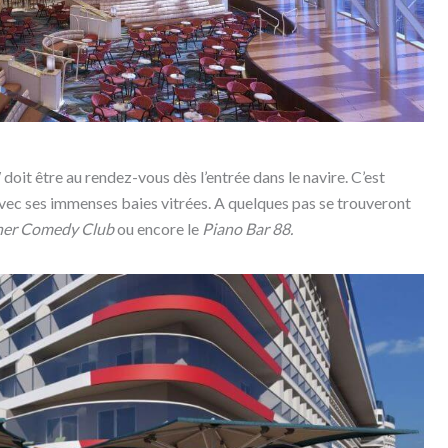
doit être au rendez-vous dès l’entrée dans le navire. C’est
vec ses immenses baies vitrées. A quelques pas se trouveront
ner Comedy Club
ou encore le
Piano Bar 88.