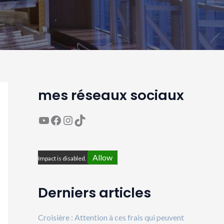
mes réseaux sociaux
YouTube
Page Facebook Avaguea
Compte Instagram Avaguea
Compte TikTok Avaguea
Allow
Impact is disabled.
Derniers articles
Croisière : Attention à ces frais qui peuvent