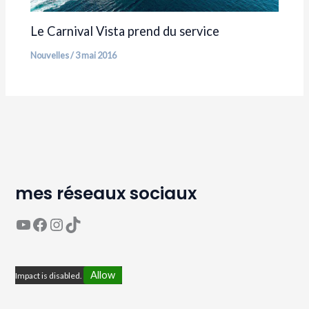
Le Carnival Vista prend du service
Nouvelles
/
3 mai 2016
mes réseaux sociaux
YouTube
Page Facebook Avaguea
Compte Instagram Avaguea
Compte TikTok Avaguea
Allow
Impact is disabled.