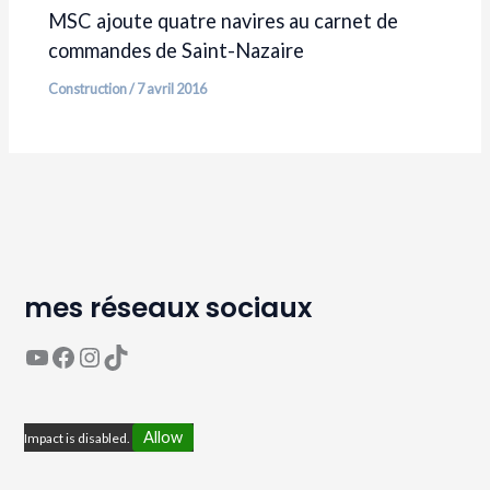
MSC ajoute quatre navires au carnet de
commandes de Saint-Nazaire
Construction
/
7 avril 2016
mes réseaux sociaux
YouTube
Page Facebook Avaguea
Compte Instagram Avaguea
Compte TikTok Avaguea
Allow
Impact is disabled.