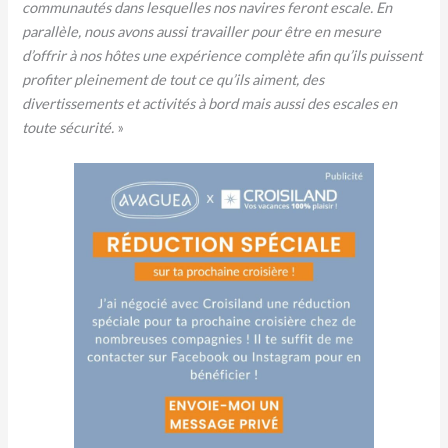
communautés dans lesquelles nos navires feront escale. En
parallèle, nous avons aussi travailler pour être en mesure
d’offrir à nos hôtes une expérience complète afin qu’ils puissent
profiter pleinement de tout ce qu’ils aiment, des
divertissements et activités à bord mais aussi des escales en
toute sécurité.
»