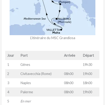
L’itinéraire du MSC Grandiosa
Jour
Port
Arrivée
Départ
1
Gênes
19h30
2
Civitavecchia (Rome)
08h00
19h00
3
Naples
08h00
18h00
4
Palerme
08h00
19h00
5
En mer