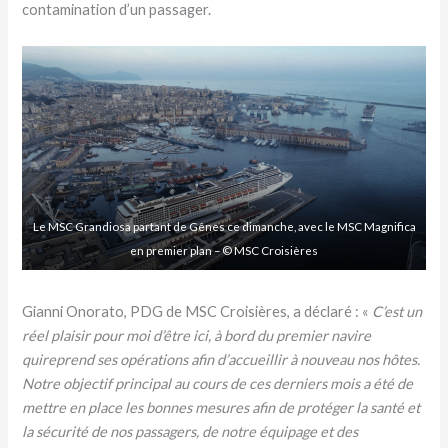
contamination d’un passager.
Le MSC Grandiosa partant de Gênes ce dimanche, avec le MSC Magnifica
en premier plan – © MSC Croisières
Gianni Onorato, PDG de MSC Croisières, a déclaré : «
C’est un
réel plaisir pour moi d’être ici, à bord du premier navire
quireprend ses opérations afin d’accueillir à nouveau nos hôtes.
Notre objectif principal au cours de ces derniers mois a été de
mettre en place les bonnes mesures afin de protéger la santé et
la sécurité de nos passagers, de notre équipage et des